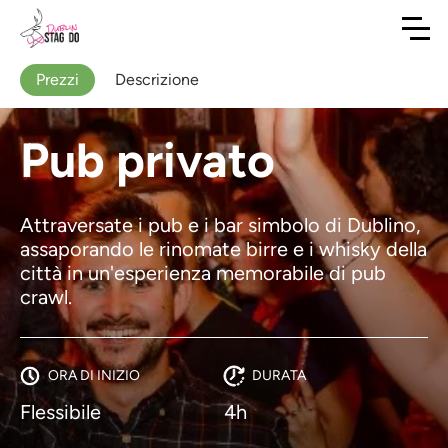
Prezzi
Descrizione
Pub privato
Attraversate i pub e i bar simbolo di Dublino,
assaporando le rinomate birre e i whisky della
città in un'esperienza memorabile di pub
crawl.
ORA DI INIZIO
DURATA
Flessibile
4h