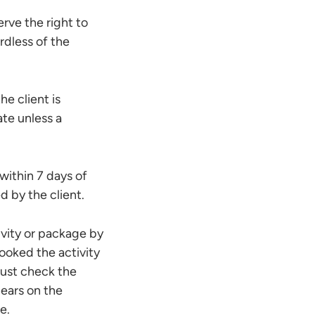
erve the right to
rdless of the
he client is
ate unless a
l within 7 days of
d by the client.
ivity or package by
booked the activity
must check the
pears on the
e.