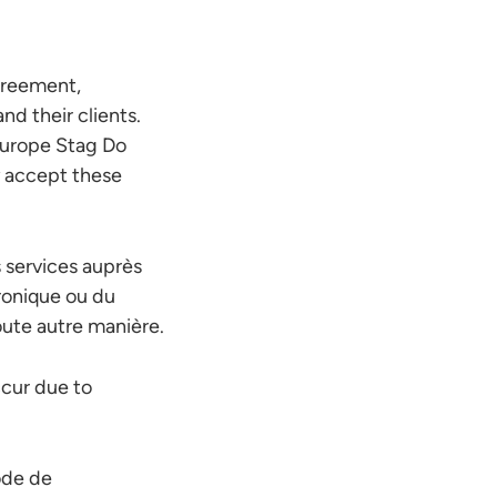
greement,
d their clients.
 Europe Stag Do
y accept these
 services auprès
tronique ou du
ute autre manière.
ccur due to
ode de