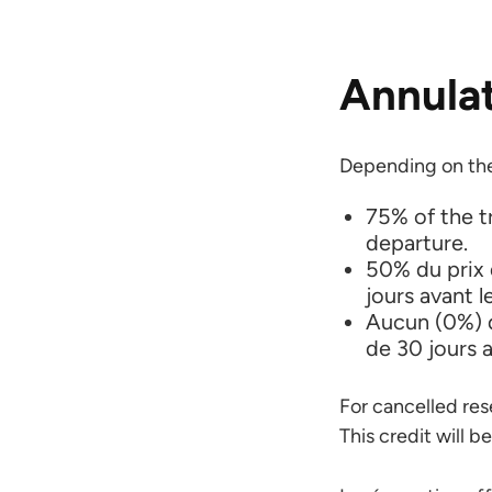
Annulat
Depending on the 
75% of the t
departure.
50% du prix 
jours avant l
Aucun (0%) d
de 30 jours 
For cancelled res
This credit will b