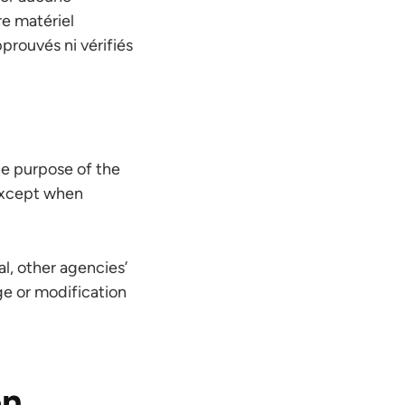
re matériel
pprouvés ni vérifiés
he purpose of the
 except when
l, other agencies’
ge or modification
on