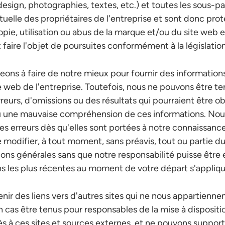
sign, photographies, textes, etc.) et toutes les sous-pa
ctuelle des propriétaires de l'entreprise et sont donc pro
opie, utilisation ou abus de la marque et/ou du site web e
aire l'objet de poursuites conformément à la législation
ns à faire de notre mieux pour fournir des informations
te web de l'entreprise. Toutefois, nous ne pouvons être t
reurs, d'omissions ou des résultats qui pourraient être o
 une mauvaise compréhension de ces informations. Nous
les erreurs dès qu'elles sont portées à notre connaissance
modifier, à tout moment, sans préavis, tout ou partie du
ons générales sans que notre responsabilité puisse êtr
ons les plus récentes au moment de votre départ s'appliq
enir des liens vers d'autres sites qui ne nous appartienne
cas être tenus pour responsables de la mise à dispositio
s à ces sites et sources externes, et ne pouvons suppor