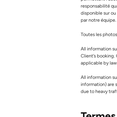
responsabilité qu
disponible sur ou 
par notre équipe.
Toutes les photo
All information s
Client’s booking. 
applicable by law
All information s
information) are 
due to heavy traf
Termes 