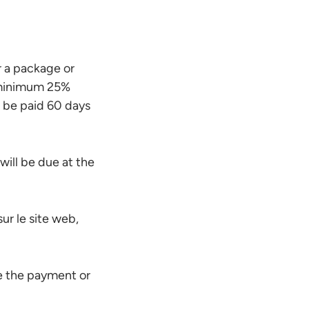
r a package or
a minimum 25%
o be paid 60 days
will be due at the
ur le site web,
re the payment or