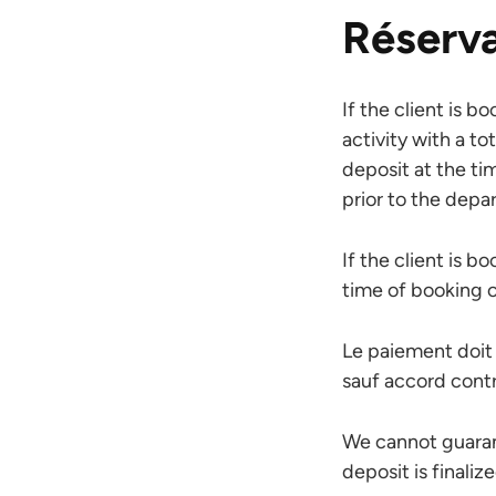
Réserva
If the client is 
activity with a t
deposit at the ti
prior to the depa
If the client is b
time of booking 
Le paiement doit 
sauf accord contr
We cannot guarant
deposit is finalize