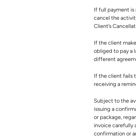
If full payment i
cancel the activi
Client’s Cancella
If the client mak
obliged to pay a l
different agreem
If the client fails
receiving a remin
Subject to the av
issuing a confirma
or package, regar
invoice carefully
confirmation or 