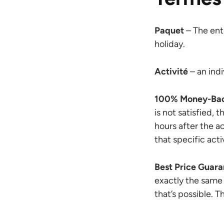
Paquet
– The enti
holiday.
Activité
– an indi
100% Money-Bac
is not satisfied,
hours after the a
that specific act
Best Price Guar
exactly the same 
that’s possible. 