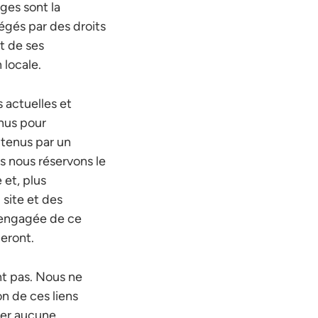
ges sont la
tégés par des droits
t de ses
 locale.
 actuelles et
enus pour
btenus par un
 nous réservons le
 et, plus
 site et des
e engagée de ce
ueront.
nt pas. Nous ne
n de ces liens
ter aucune