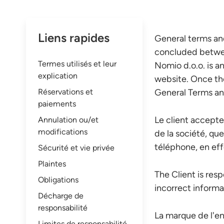
Liens rapides
General terms an
concluded between
Termes utilisés et leur
Nomio d.o.o. is a
explication
website. Once th
Réservations et
General Terms an
paiements
Le client accept
Annulation ou/et
modifications
de la société, que
téléphone, en ef
Sécurité et vie privée
Plaintes
The Client is res
Obligations
incorrect inform
Décharge de
responsabilité
La marque de l'en
Limites de responsabilité