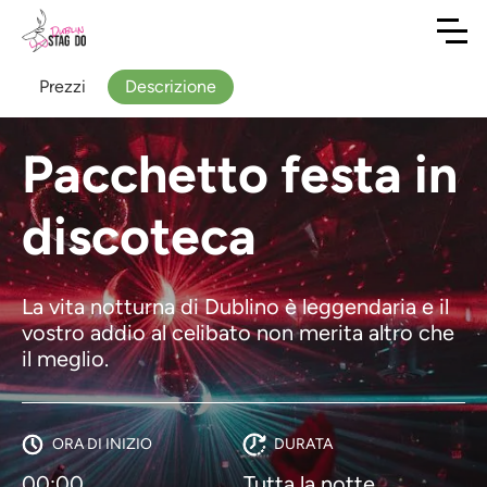
Prezzi
Descrizione
Pacchetto festa in
discoteca
La vita notturna di Dublino è leggendaria e il
vostro addio al celibato non merita altro che
il meglio.
ORA DI INIZIO
DURATA
00:00
Tutta la notte