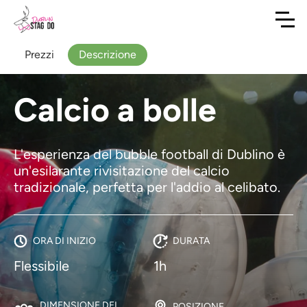
Prezzi
Descrizione
Calcio a bolle
L'esperienza del bubble football di Dublino è
un'esilarante rivisitazione del calcio
tradizionale, perfetta per l'addio al celibato.
ORA DI INIZIO
DURATA
Flessibile
1h
DIMENSIONE DEL
POSIZIONE